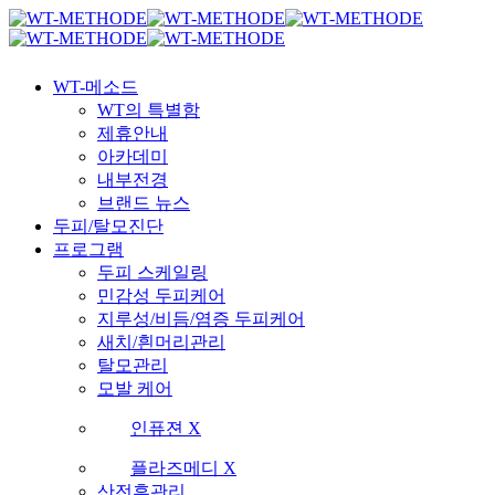
Skip
국내 최초 두피케어 브랜드 WT
국내 최초 두피케어 브랜드 WT
to
main
content
Menu
WT-메소드
WT의 특별함
제휴안내
아카데미
내부전경
브랜드 뉴스
두피/탈모진단
프로그램
두피 스케일링
민감성 두피케어
지루성/비듬/염증 두피케어
새치/흰머리관리
탈모관리
모발 케어
인퓨젼 X
플라즈메디 X
산전후관리