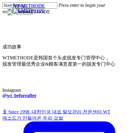
Skip
Press enter to begin your
Clo
to
search
Search
Menu
Me
main
content
Close
Search
成功故事
WTMETHODE是韩国首个头皮脱发专门管理中心，
脱发管理最优秀企业&顾客满意度第一的脱发专门中心
Instagram
@wt_beforeafter
🧬 Since 1998. 대한민국 대표 탈모관리 전문센터 WT
메소드가 만들어온 두피·모발