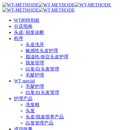
Skip
Clo
to
Me
main
Menu
content
WT的特别处
分店指南
头皮/ 脱发诊断
程序
头皮洗牙
敏感性头皮护理
脂溢性/炎症头皮护理
脱发管理
白发/白头发管理
毛髮护理
WT special
毛髮护理
白发/白头发管理
护理产品
洗发精
头发
头皮/脱发营养产品
白发管理产品
成功故事