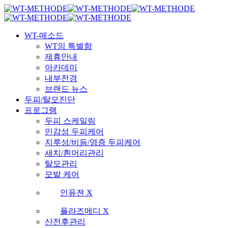
Skip
국내 최초 두피케어 브랜드 WT
국내 최초 두피케어 브랜드 WT
to
main
Menu
content
WT-메소드
WT의 특별함
제휴안내
아카데미
내부전경
브랜드 뉴스
두피/탈모진단
프로그램
두피 스케일링
민감성 두피케어
지루성/비듬/염증 두피케어
새치/흰머리관리
탈모관리
모발 케어
인퓨젼 X
플라즈메디 X
산전후관리