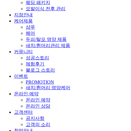
웨딩 패키지
모발이식 전후 관리
지점안내
케어제품
샴푸
헤어
두피/탈모 영양 제품
새치/흰머리관리 제품
커뮤니티
성공스토리
체험후기
블로그 스토리
이벤트
PROMOTION
새치/흰머리 영양케어
온라인 예약
온라인 예약
온라인 상담
고객센터
공지사항
고객의 소리
창업안내