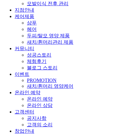
모발이식 전후 관리
지점안내
케어제품
샴푸
헤어
두피/탈모 영양 제품
새치/흰머리관리 제품
커뮤니티
성공스토리
체험후기
블로그 스토리
이벤트
PROMOTION
새치/흰머리 영양케어
온라인 예약
온라인 예약
온라인 상담
고객센터
공지사항
고객의 소리
창업안내