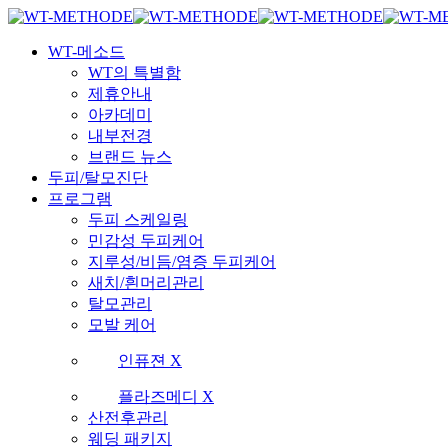
Skip
국내 최초 두피케어 브랜드 WT
국내 최초 두피케어 브랜드 WT
to
Menu
main
WT-메소드
content
WT의 특별함
제휴안내
아카데미
내부전경
브랜드 뉴스
두피/탈모진단
프로그램
두피 스케일링
민감성 두피케어
지루성/비듬/염증 두피케어
새치/흰머리관리
탈모관리
모발 케어
인퓨젼 X
플라즈메디 X
산전후관리
웨딩 패키지