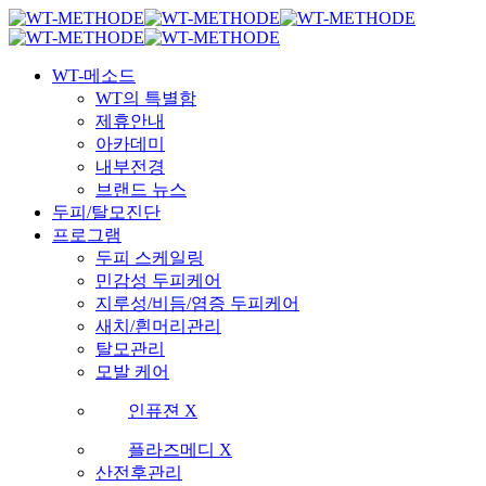
Skip
국내 최초 두피케어 브랜드 WT
국내 최초 두피케어 브랜드 WT
to
main
Menu
content
WT-메소드
WT의 특별함
제휴안내
아카데미
내부전경
브랜드 뉴스
두피/탈모진단
프로그램
두피 스케일링
민감성 두피케어
지루성/비듬/염증 두피케어
새치/흰머리관리
탈모관리
모발 케어
인퓨젼 X
플라즈메디 X
산전후관리