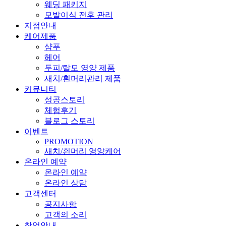
웨딩 패키지
모발이식 전후 관리
지점안내
케어제품
샴푸
헤어
두피/탈모 영양 제품
새치/흰머리관리 제품
커뮤니티
성공스토리
체험후기
블로그 스토리
이벤트
PROMOTION
새치/흰머리 영양케어
온라인 예약
온라인 예약
온라인 상담
고객센터
공지사항
고객의 소리
창업안내