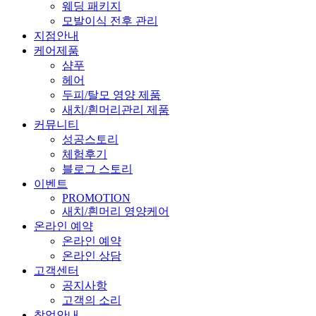
웨딩 패키지
모발이식 전후 관리
지점안내
케어제품
샴푸
헤어
두피/탈모 영양 제품
새치/흰머리관리 제품
커뮤니티
성공스토리
체험후기
블로그 스토리
이벤트
PROMOTION
새치/흰머리 영양케어
온라인 예약
온라인 예약
온라인 상담
고객센터
공지사항
고객의 소리
창업안내