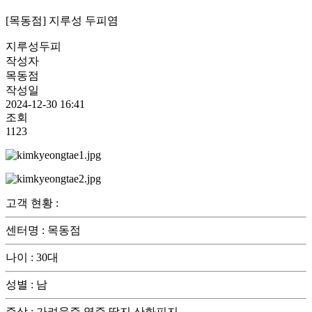
[목동점] 지루성 두피염
지루성두피
작성자
목동점
작성일
2024-12-30 16:41
조회
1123
고객 현황
:
센터명
:
목동점
나이
:
30대
성별
:
남
증상
:
가려움증,염증,딱지,산화피지