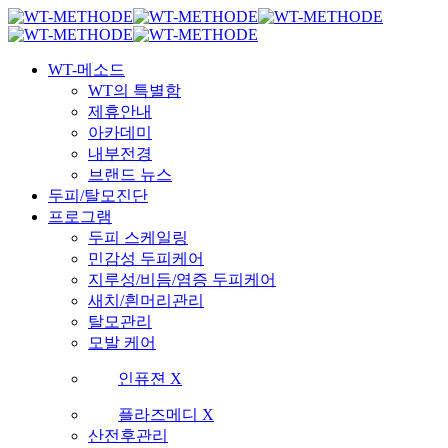
Skip
국내 최초 두피케어 브랜드 WT
국내 최초 두피케어 브랜드 WT
to
main
Menu
content
WT-메소드
WT의 특별함
제휴안내
아카데미
내부전경
브랜드 뉴스
두피/탈모진단
프로그램
두피 스케일링
민감성 두피케어
지루성/비듬/염증 두피케어
새치/흰머리관리
탈모관리
모발 케어
인퓨젼 X
플라즈메디 X
산전후관리