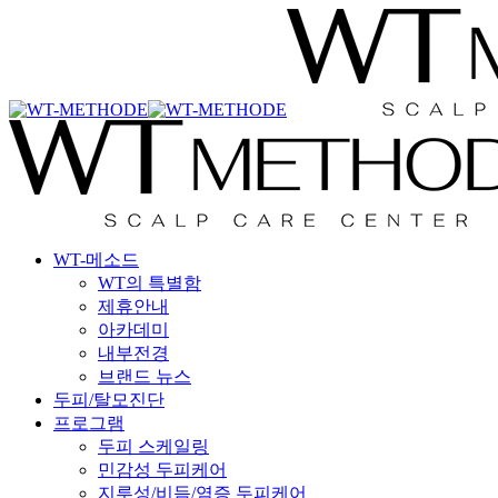
Skip
국내 최초 두피케어 브랜드 WT
국내 최초 두피케어 브랜드 WT
to
main
content
Menu
WT-메소드
WT의 특별함
제휴안내
아카데미
내부전경
브랜드 뉴스
두피/탈모진단
프로그램
두피 스케일링
민감성 두피케어
지루성/비듬/염증 두피케어