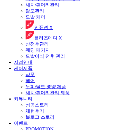
새치/흰머리관리
탈모관리
모발 케어
인퓨젼 X
플라즈메디 X
산전후관리
웨딩 패키지
모발이식 전후 관리
지점안내
케어제품
샴푸
헤어
두피/탈모 영양 제품
새치/흰머리관리 제품
커뮤니티
성공스토리
체험후기
블로그 스토리
이벤트
PROMOTION