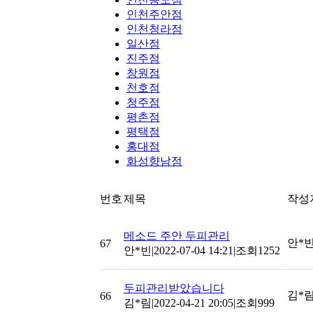
인천주안점
인천청라점
일산점
진주점
창원점
천호점
청주점
평촌점
평택점
홍대점
화성향남점
번호
제목
작성
메소드 주안 두피관리
안*
67
안*빈
|
2022-07-04 14:21
|
조회1252
두피관리받았습니다
김*
66
김*림
|
2022-04-21 20:05
|
조회999