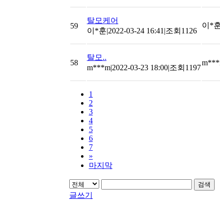
탈모케어
이*
59
이*훈
|
2022-03-24 16:41
|
조회1126
탈모..
58
m**
m***m
|
2022-03-23 18:00
|
조회1197
1
2
3
4
5
6
7
»
마지막
검색
글쓰기