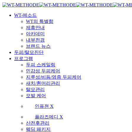
Skip
국내 최초 두피케어 브랜드 WT
국내 최초 두피케어 브랜드 WT
to
Menu
main
WT-메소드
content
WT의 특별함
제휴안내
아카데미
내부전경
브랜드 뉴스
두피/탈모진단
프로그램
두피 스케일링
민감성 두피케어
지루성/비듬/염증 두피케어
새치/흰머리관리
탈모관리
모발 케어
인퓨젼 X
플라즈메디 X
산전후관리
웨딩 패키지