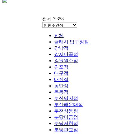
전체 7,358
전체
클래시 압구정점
강남점
강서마곡점
강원원주점
김포점
대구점
대전점
동탄점
목동점
부산명지점
부산해운대점
부천상동점
분당미금점
분당서현점
분당판교점