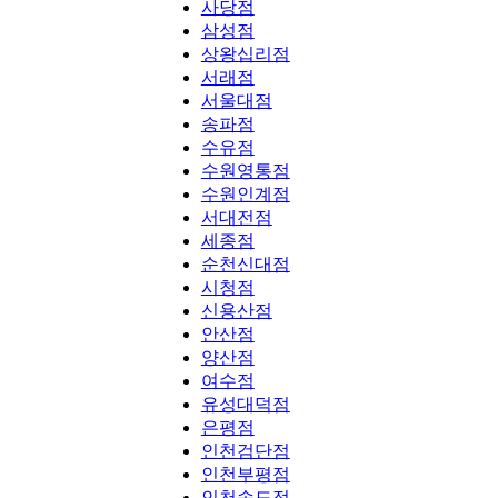
사당점
삼성점
상왕십리점
서래점
서울대점
송파점
수유점
수원영통점
수원인계점
서대전점
세종점
순천신대점
시청점
신용산점
안산점
양산점
여수점
유성대덕점
은평점
인천검단점
인천부평점
인천송도점