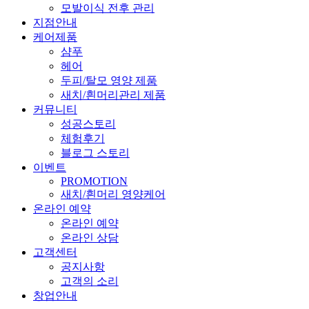
모발이식 전후 관리
지점안내
케어제품
샴푸
헤어
두피/탈모 영양 제품
새치/흰머리관리 제품
커뮤니티
성공스토리
체험후기
블로그 스토리
이벤트
PROMOTION
새치/흰머리 영양케어
온라인 예약
온라인 예약
온라인 상담
고객센터
공지사항
고객의 소리
창업안내