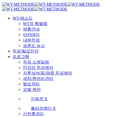
Skip
국내 최초 두피케어 브랜드 WT
국내 최초 두피케어 브랜드 WT
to
main
Menu
content
WT-메소드
WT의 특별함
제휴안내
아카데미
내부전경
브랜드 뉴스
두피/탈모진단
프로그램
두피 스케일링
민감성 두피케어
지루성/비듬/염증 두피케어
새치/흰머리관리
탈모관리
모발 케어
인퓨젼 X
플라즈메디 X
산전후관리