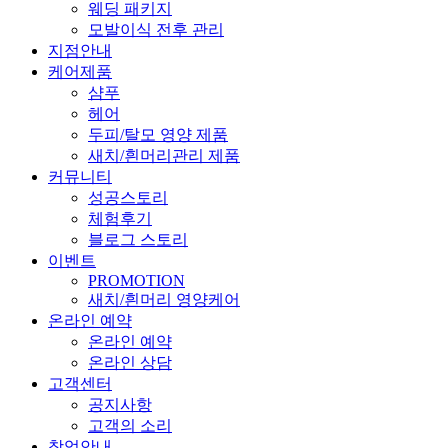
웨딩 패키지
모발이식 전후 관리
지점안내
케어제품
샴푸
헤어
두피/탈모 영양 제품
새치/흰머리관리 제품
커뮤니티
성공스토리
체험후기
블로그 스토리
이벤트
PROMOTION
새치/흰머리 영양케어
온라인 예약
온라인 예약
온라인 상담
고객센터
공지사항
고객의 소리
창업안내