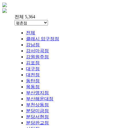
전체 5,364
전체
클래시 압구정점
강남점
강서마곡점
강원원주점
김포점
대구점
대전점
동탄점
목동점
부산명지점
부산해운대점
부천상동점
분당미금점
분당서현점
분당판교점