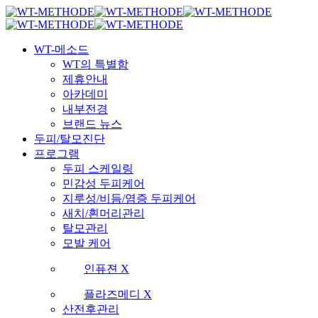
Skip
국내 최초 두피케어 브랜드 WT
국내 최초 두피케어 브랜드 WT
to
main
Menu
content
WT-메소드
WT의 특별함
제휴안내
아카데미
내부전경
브랜드 뉴스
두피/탈모진단
프로그램
두피 스케일링
민감성 두피케어
지루성/비듬/염증 두피케어
새치/흰머리관리
탈모관리
모발 케어
인퓨젼 X
플라즈메디 X
산전후관리