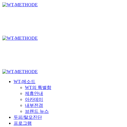
Skip
국내 최초 두피케어 브랜드 WT
국내 최초 두피케어 브랜드 WT
to
main
content
Menu
WT-메소드
WT의 특별함
제휴안내
아카데미
내부전경
브랜드 뉴스
두피/탈모진단
프로그램