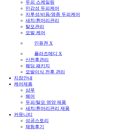
두피 스케일링
민감성 두피케어
지루성/비듬/염증 두피케어
새치/흰머리관리
탈모관리
모발 케어
인퓨젼 X
플라즈메디 X
산전후관리
웨딩 패키지
모발이식 전후 관리
지점안내
케어제품
샴푸
헤어
두피/탈모 영양 제품
새치/흰머리관리 제품
커뮤니티
성공스토리
체험후기