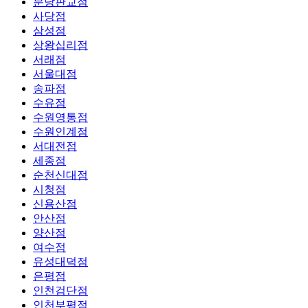
분당판교점
사당점
삼성점
상왕십리점
서래점
서울대점
송파점
수유점
수원영통점
수원인계점
서대전점
세종점
순천신대점
시청점
신용산점
안산점
양산점
여수점
유성대덕점
은평점
인천검단점
인천부평점