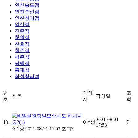
인천송도점
인천주안점
인천청라점
일산점
진주점
창원점
천호점
청주점
평촌점
평택점
홍대점
화성향남점
번
작성
조
제목
작성일
호
자
회
원형탈모주사도 하시나
2021-08-21
13
요?
(1)
이*성
7
17:53
이*성
|
2021-08-21 17:53
|
조회7