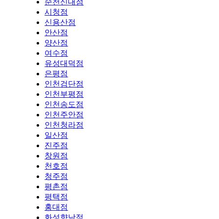
순천신대점
시청점
신용산점
안산점
양산점
여수점
유성대덕점
은평점
인천검단점
인천부평점
인천송도점
인천주안점
인천청라점
일산점
진주점
창원점
천호점
청주점
평촌점
평택점
홍대점
화성향남점