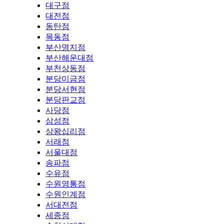
대구점
대전점
동탄점
목동점
부산명지점
부산해운대점
부천상동점
분당미금점
분당서현점
분당판교점
사당점
삼성점
상왕십리점
서래점
서울대점
송파점
수유점
수원영통점
수원인계점
서대전점
세종점