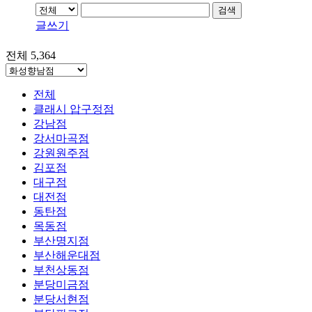
검색
글쓰기
전체 5,364
전체
클래시 압구정점
강남점
강서마곡점
강원원주점
김포점
대구점
대전점
동탄점
목동점
부산명지점
부산해운대점
부천상동점
분당미금점
분당서현점