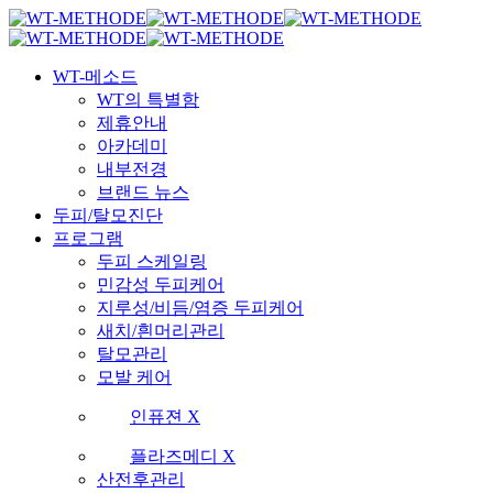
Skip
국내 최초 두피케어 브랜드 WT
국내 최초 두피케어 브랜드 WT
to
main
Menu
content
WT-메소드
WT의 특별함
제휴안내
아카데미
내부전경
브랜드 뉴스
두피/탈모진단
프로그램
두피 스케일링
민감성 두피케어
지루성/비듬/염증 두피케어
새치/흰머리관리
탈모관리
모발 케어
인퓨젼 X
플라즈메디 X
산전후관리