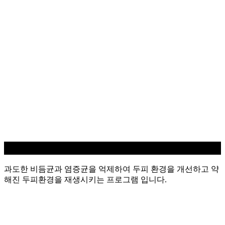
지루성/염증 두피케어
과도한 비듬균과 염증균을 억제하여 두피 환경을 개선하고 약
해진 두피환경을 재생시키는 프로그램 입니다.