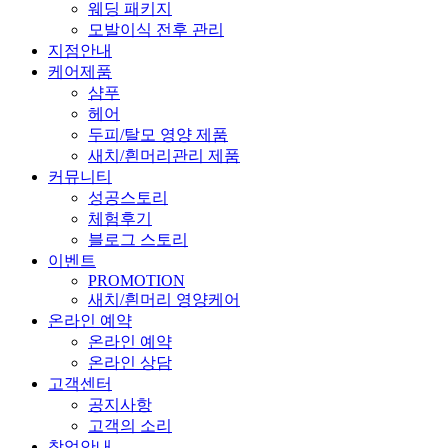
웨딩 패키지
모발이식 전후 관리
지점안내
케어제품
샴푸
헤어
두피/탈모 영양 제품
새치/흰머리관리 제품
커뮤니티
성공스토리
체험후기
블로그 스토리
이벤트
PROMOTION
새치/흰머리 영양케어
온라인 예약
온라인 예약
온라인 상담
고객센터
공지사항
고객의 소리
창업안내