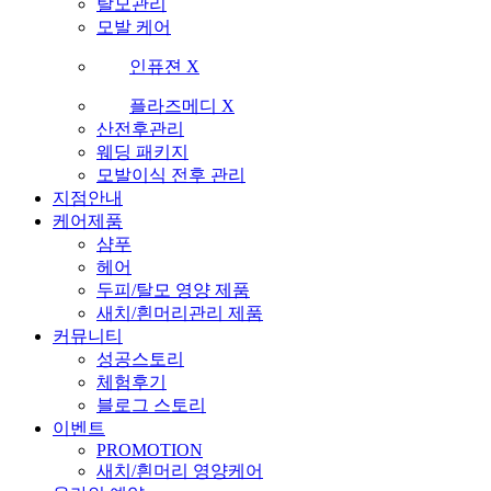
탈모관리
모발 케어
인퓨젼 X
플라즈메디 X
산전후관리
웨딩 패키지
모발이식 전후 관리
지점안내
케어제품
샴푸
헤어
두피/탈모 영양 제품
새치/흰머리관리 제품
커뮤니티
성공스토리
체험후기
블로그 스토리
이벤트
PROMOTION
새치/흰머리 영양케어