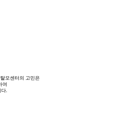
피탈모센터의 고민은
하여
다.