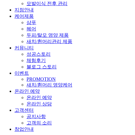
모발이식 전후 관리
지점안내
케어제품
샴푸
헤어
두피/탈모 영양 제품
새치/흰머리관리 제품
커뮤니티
성공스토리
체험후기
블로그 스토리
이벤트
PROMOTION
새치/흰머리 영양케어
온라인 예약
온라인 예약
온라인 상담
고객센터
공지사항
고객의 소리
창업안내