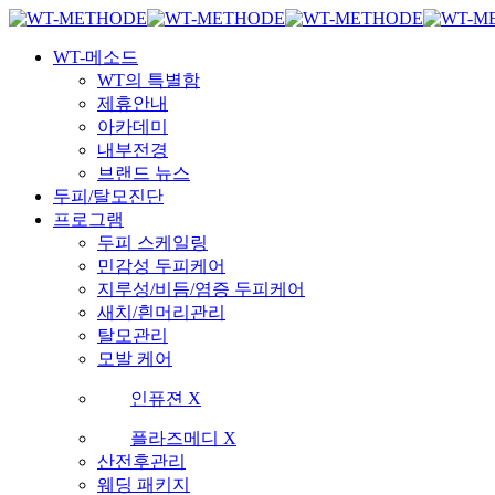
Skip
국내 최초 두피케어 브랜드 WT
국내 최초 두피케어 브랜드 WT
to
Menu
main
WT-메소드
content
WT의 특별함
제휴안내
아카데미
내부전경
브랜드 뉴스
두피/탈모진단
프로그램
두피 스케일링
민감성 두피케어
지루성/비듬/염증 두피케어
새치/흰머리관리
탈모관리
모발 케어
인퓨젼 X
플라즈메디 X
산전후관리
웨딩 패키지