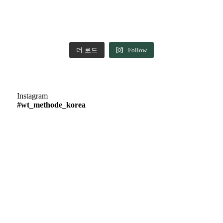
더 로드
Follow
Instagram
#wt_methode_korea