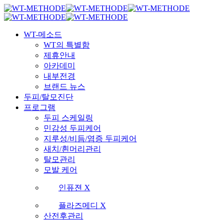
Skip
국내 최초 두피케어 브랜드 WT
국내 최초 두피케어 브랜드 WT
to
main
Menu
content
WT-메소드
WT의 특별함
제휴안내
아카데미
내부전경
브랜드 뉴스
두피/탈모진단
프로그램
두피 스케일링
민감성 두피케어
지루성/비듬/염증 두피케어
새치/흰머리관리
탈모관리
모발 케어
인퓨젼 X
플라즈메디 X
산전후관리