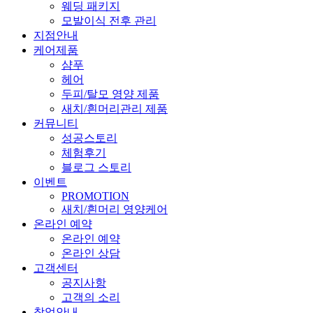
웨딩 패키지
모발이식 전후 관리
지점안내
케어제품
샴푸
헤어
두피/탈모 영양 제품
새치/흰머리관리 제품
커뮤니티
성공스토리
체험후기
블로그 스토리
이벤트
PROMOTION
새치/흰머리 영양케어
온라인 예약
온라인 예약
온라인 상담
고객센터
공지사항
고객의 소리
창업안내