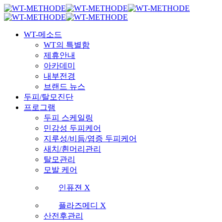
Skip
국내 최초 두피케어 브랜드 WT
국내 최초 두피케어 브랜드 WT
to
main
Menu
content
WT-메소드
WT의 특별함
제휴안내
아카데미
내부전경
브랜드 뉴스
두피/탈모진단
프로그램
두피 스케일링
민감성 두피케어
지루성/비듬/염증 두피케어
새치/흰머리관리
탈모관리
모발 케어
인퓨젼 X
플라즈메디 X
산전후관리