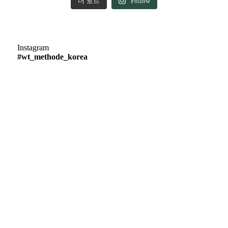
더 로드
Follow
Instagram
#wt_methode_korea