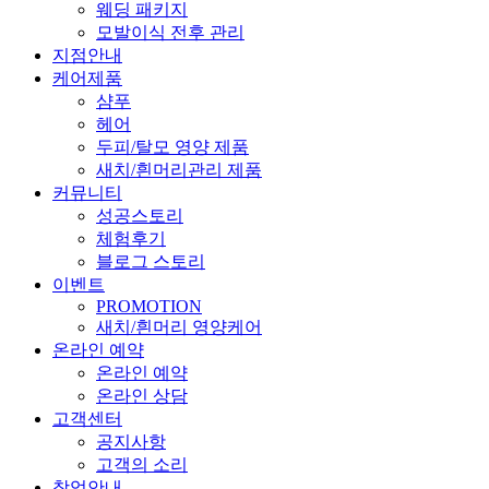
웨딩 패키지
모발이식 전후 관리
지점안내
케어제품
샴푸
헤어
두피/탈모 영양 제품
새치/흰머리관리 제품
커뮤니티
성공스토리
체험후기
블로그 스토리
이벤트
PROMOTION
새치/흰머리 영양케어
온라인 예약
온라인 예약
온라인 상담
고객센터
공지사항
고객의 소리
창업안내