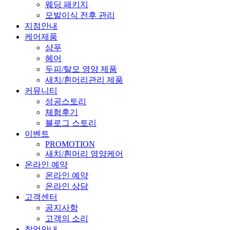
웨딩 패키지
모발이식 전후 관리
지점안내
케어제품
샴푸
헤어
두피/탈모 영양 제품
새치/흰머리관리 제품
커뮤니티
성공스토리
체험후기
블로그 스토리
이벤트
PROMOTION
새치/흰머리 영양케어
온라인 예약
온라인 예약
온라인 상담
고객센터
공지사항
고객의 소리
창업안내