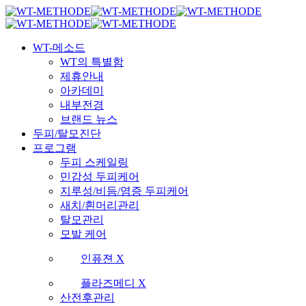
Skip
국내 최초 두피케어 브랜드 WT
국내 최초 두피케어 브랜드 WT
to
main
Menu
content
WT-메소드
WT의 특별함
제휴안내
아카데미
내부전경
브랜드 뉴스
두피/탈모진단
프로그램
두피 스케일링
민감성 두피케어
지루성/비듬/염증 두피케어
새치/흰머리관리
탈모관리
모발 케어
인퓨젼 X
플라즈메디 X
산전후관리