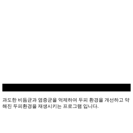
지루성/염증 두피케어
과도한 비듬균과 염증균을 억제하여 두피 환경을 개선하고 약
해진 두피환경을 재생시키는 프로그램 입니다.