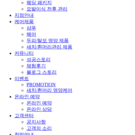
웨딩 패키지
모발이식 전후 관리
지점안내
케어제품
샴푸
헤어
두피/탈모 영양 제품
새치/흰머리관리 제품
커뮤니티
성공스토리
체험후기
블로그 스토리
이벤트
PROMOTION
새치/흰머리 영양케어
온라인 예약
온라인 예약
온라인 상담
고객센터
공지사항
고객의 소리
창업안내