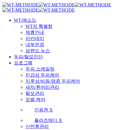
Skip
국내 최초 두피케어 브랜드 WT
국내 최초 두피케어 브랜드 WT
to
main
Menu
content
WT-메소드
WT의 특별함
제휴안내
아카데미
내부전경
브랜드 뉴스
두피/탈모진단
프로그램
두피 스케일링
민감성 두피케어
지루성/비듬/염증 두피케어
새치/흰머리관리
탈모관리
모발 케어
인퓨젼 X
플라즈메디 X
산전후관리