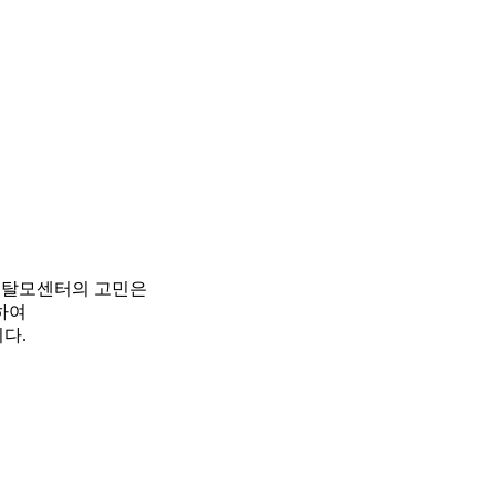
피탈모센터의 고민은
하여
다.