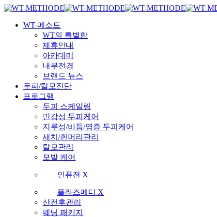
Skip
국내 최초 두피케어 브랜드 WT
국내 최초 두피케어 브랜드 WT
to
Menu
main
WT-메소드
content
WT의 특별함
제휴안내
아카데미
내부전경
브랜드 뉴스
두피/탈모진단
프로그램
두피 스케일링
민감성 두피케어
지루성/비듬/염증 두피케어
새치/흰머리관리
탈모관리
모발 케어
인퓨젼 X
플라즈메디 X
산전후관리
웨딩 패키지