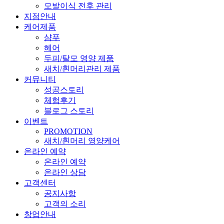
모발이식 전후 관리
지점안내
케어제품
샴푸
헤어
두피/탈모 영양 제품
새치/흰머리관리 제품
커뮤니티
성공스토리
체험후기
블로그 스토리
이벤트
PROMOTION
새치/흰머리 영양케어
온라인 예약
온라인 예약
온라인 상담
고객센터
공지사항
고객의 소리
창업안내