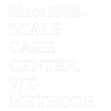
Since1998.
SCALP
CARE
CENTER.
WT-
METHODE