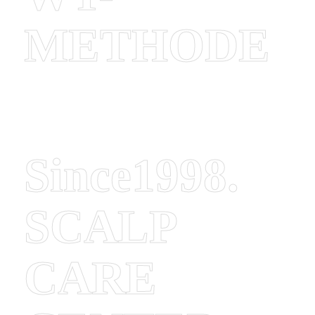
METHODE
Since1998.
SCALP
CARE