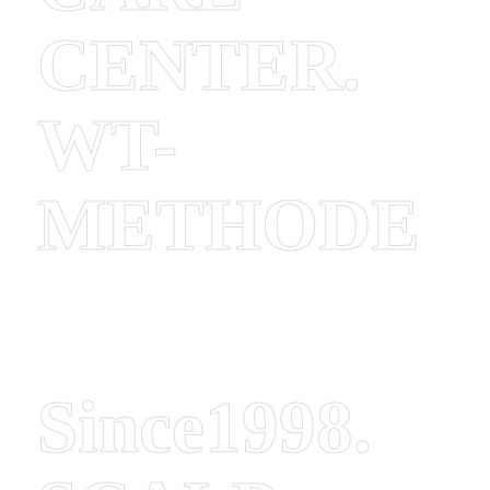
CENTER.
WT-
METHODE
Since1998.