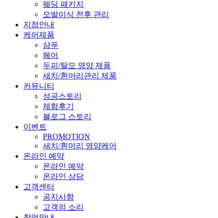
웨딩 패키지
모발이식 전후 관리
지점안내
케어제품
샴푸
헤어
두피/탈모 영양 제품
새치/흰머리관리 제품
커뮤니티
성공스토리
체험후기
블로그 스토리
이벤트
PROMOTION
새치/흰머리 영양케어
온라인 예약
온라인 예약
온라인 상담
고객센터
공지사항
고객의 소리
창업안내