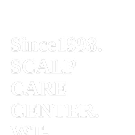
Since1998.
SCALP
CARE
CENTER.
WT-