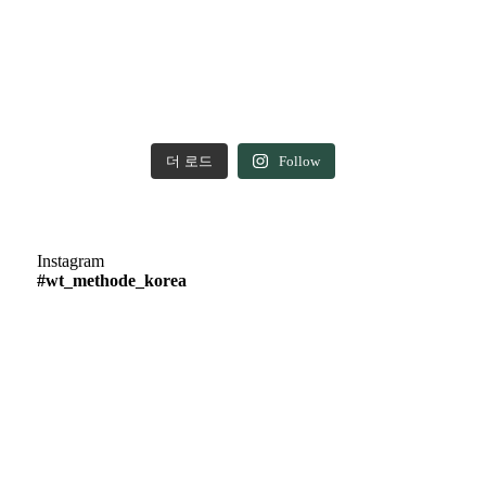
더 로드
Follow
Instagram
#wt_methode_korea