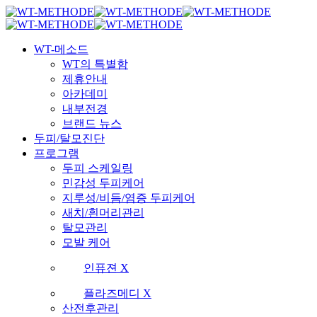
Skip
국내 최초 두피케어 브랜드 WT
국내 최초 두피케어 브랜드 WT
to
main
Menu
content
WT-메소드
WT의 특별함
제휴안내
아카데미
내부전경
브랜드 뉴스
두피/탈모진단
프로그램
두피 스케일링
민감성 두피케어
지루성/비듬/염증 두피케어
새치/흰머리관리
탈모관리
모발 케어
인퓨젼 X
플라즈메디 X
산전후관리