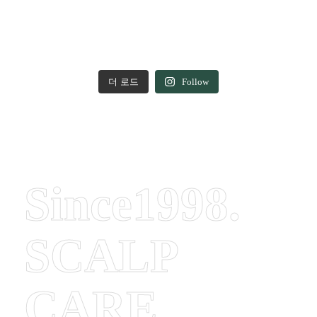
더 로드
Follow
Since1998.
SCALP
CARE