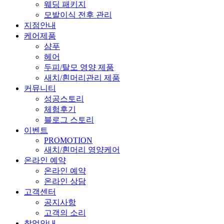
웨딩 패키지
모발이식 전후 관리
지점안내
케어제품
샴푸
헤어
두피/탈모 영양 제품
새치/흰머리관리 제품
커뮤니티
성공스토리
체험후기
블로그 스토리
이벤트
PROMOTION
새치/흰머리 영양케어
온라인 예약
온라인 예약
온라인 상담
고객센터
공지사항
고객의 소리
창업안내