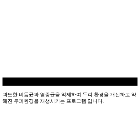
지루성/염증 두피케어
과도한 비듬균과 염증균을 억제하여 두피 환경을 개선하고 약
해진 두피환경을 재생시키는 프로그램 입니다.