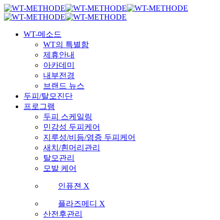
Skip
국내 최초 두피케어 브랜드 WT
국내 최초 두피케어 브랜드 WT
to
main
Menu
content
WT-메소드
WT의 특별함
제휴안내
아카데미
내부전경
브랜드 뉴스
두피/탈모진단
프로그램
두피 스케일링
민감성 두피케어
지루성/비듬/염증 두피케어
새치/흰머리관리
탈모관리
모발 케어
인퓨젼 X
플라즈메디 X
산전후관리