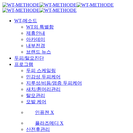
Skip
국내 최초 두피케어 브랜드 WT
국내 최초 두피케어 브랜드 WT
to
main
Menu
content
WT-메소드
WT의 특별함
제휴안내
아카데미
내부전경
브랜드 뉴스
두피/탈모진단
프로그램
두피 스케일링
민감성 두피케어
지루성/비듬/염증 두피케어
새치/흰머리관리
탈모관리
모발 케어
인퓨젼 X
플라즈메디 X
산전후관리