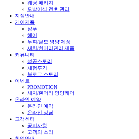
웨딩 패키지
모발이식 전후 관리
지점안내
케어제품
샴푸
헤어
두피/탈모 영양 제품
새치/흰머리관리 제품
커뮤니티
성공스토리
체험후기
블로그 스토리
이벤트
PROMOTION
새치/흰머리 영양케어
온라인 예약
온라인 예약
온라인 상담
고객센터
공지사항
고객의 소리
창업안내