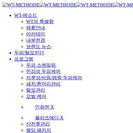
Skip
국내 최초 두피케어 브랜드 WT
국내 최초 두피케어 브랜드 WT
to
Menu
main
WT-메소드
content
WT의 특별함
제휴안내
아카데미
내부전경
브랜드 뉴스
두피/탈모진단
프로그램
두피 스케일링
민감성 두피케어
지루성/비듬/염증 두피케어
새치/흰머리관리
탈모관리
모발 케어
인퓨젼 X
플라즈메디 X
산전후관리
웨딩 패키지