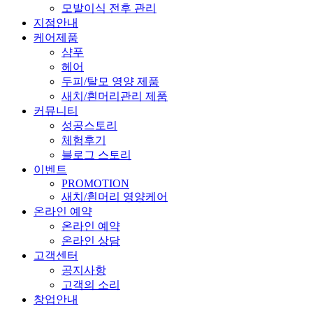
모발이식 전후 관리
지점안내
케어제품
샴푸
헤어
두피/탈모 영양 제품
새치/흰머리관리 제품
커뮤니티
성공스토리
체험후기
블로그 스토리
이벤트
PROMOTION
새치/흰머리 영양케어
온라인 예약
온라인 예약
온라인 상담
고객센터
공지사항
고객의 소리
창업안내