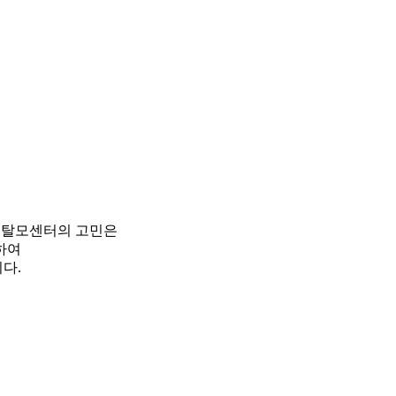
피탈모센터의 고민은
하여
다.