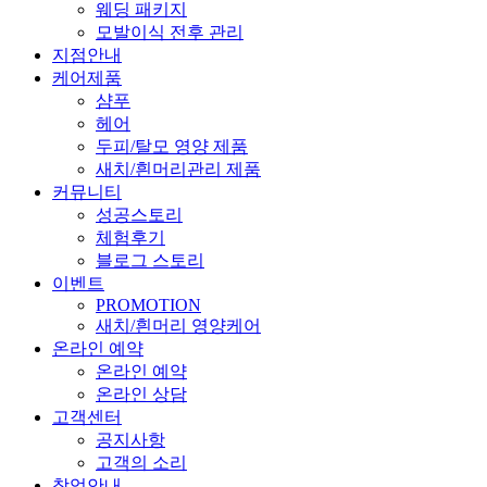
웨딩 패키지
모발이식 전후 관리
지점안내
케어제품
샴푸
헤어
두피/탈모 영양 제품
새치/흰머리관리 제품
커뮤니티
성공스토리
체험후기
블로그 스토리
이벤트
PROMOTION
새치/흰머리 영양케어
온라인 예약
온라인 예약
온라인 상담
고객센터
공지사항
고객의 소리
창업안내