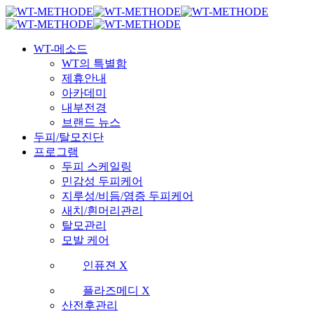
Skip
국내 최초 두피케어 브랜드 WT
국내 최초 두피케어 브랜드 WT
to
main
Menu
content
WT-메소드
WT의 특별함
제휴안내
아카데미
내부전경
브랜드 뉴스
두피/탈모진단
프로그램
두피 스케일링
민감성 두피케어
지루성/비듬/염증 두피케어
새치/흰머리관리
탈모관리
모발 케어
인퓨젼 X
플라즈메디 X
산전후관리