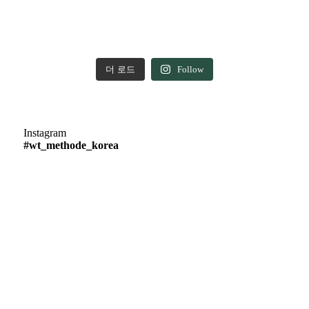
더 로드
Follow
Instagram
#wt_methode_korea