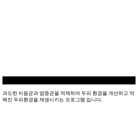
지루성/염증 두피케어
과도한 비듬균과 염증균을 억제하여 두피 환경을 개선하고 약
해진 두피환경을 재생시키는 프로그램 입니다.