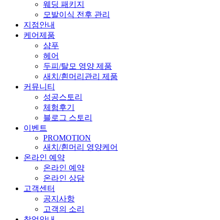
웨딩 패키지
모발이식 전후 관리
지점안내
케어제품
샴푸
헤어
두피/탈모 영양 제품
새치/흰머리관리 제품
커뮤니티
성공스토리
체험후기
블로그 스토리
이벤트
PROMOTION
새치/흰머리 영양케어
온라인 예약
온라인 예약
온라인 상담
고객센터
공지사항
고객의 소리
창업안내