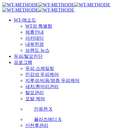
Skip
국내 최초 두피케어 브랜드 WT
국내 최초 두피케어 브랜드 WT
to
main
Menu
content
WT-메소드
WT의 특별함
제휴안내
아카데미
내부전경
브랜드 뉴스
두피/탈모진단
프로그램
두피 스케일링
민감성 두피케어
지루성/비듬/염증 두피케어
새치/흰머리관리
탈모관리
모발 케어
인퓨젼 X
플라즈메디 X
산전후관리