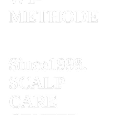
METHODE
Since1998.
SCALP
CARE