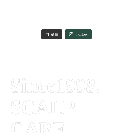
더 로드
Follow
Since1998.
SCALP
CARE