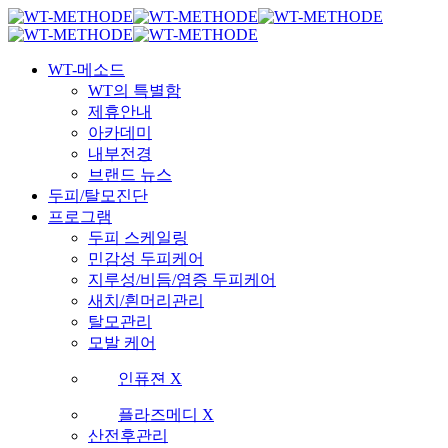
Skip
국내 최초 두피케어 브랜드 WT
국내 최초 두피케어 브랜드 WT
to
main
Menu
content
WT-메소드
WT의 특별함
제휴안내
아카데미
내부전경
브랜드 뉴스
두피/탈모진단
프로그램
두피 스케일링
민감성 두피케어
지루성/비듬/염증 두피케어
새치/흰머리관리
탈모관리
모발 케어
인퓨젼 X
플라즈메디 X
산전후관리