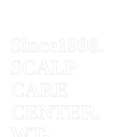
Since1998.
SCALP
CARE
CENTER.
WT-