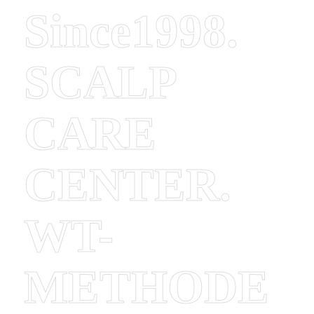
Since1998.
SCALP
CARE
CENTER.
WT-
METHODE