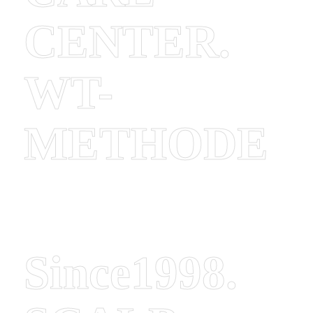
CENTER.
WT-
METHODE
Since1998.