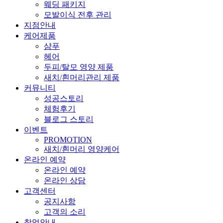
웨딩 패키지
모발이식 전후 관리
지점안내
케어제품
샴푸
헤어
두피/탈모 영양 제품
새치/흰머리관리 제품
커뮤니티
성공스토리
체험후기
블로그 스토리
이벤트
PROMOTION
새치/흰머리 영양케어
온라인 예약
온라인 예약
온라인 상담
고객센터
공지사항
고객의 소리
창업안내