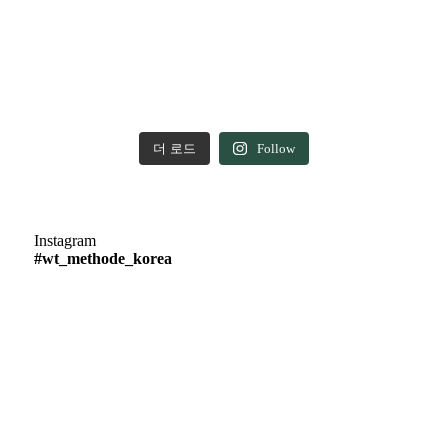
더 로드
Follow
Instagram
#wt_methode_korea