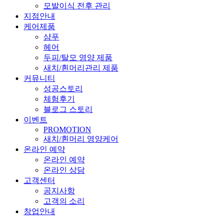
모발이식 전후 관리
지점안내
케어제품
샴푸
헤어
두피/탈모 영양 제품
새치/흰머리관리 제품
커뮤니티
성공스토리
체험후기
블로그 스토리
이벤트
PROMOTION
새치/흰머리 영양케어
온라인 예약
온라인 예약
온라인 상담
고객센터
공지사항
고객의 소리
창업안내