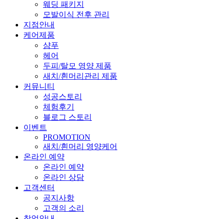
웨딩 패키지
모발이식 전후 관리
지점안내
케어제품
샴푸
헤어
두피/탈모 영양 제품
새치/흰머리관리 제품
커뮤니티
성공스토리
체험후기
블로그 스토리
이벤트
PROMOTION
새치/흰머리 영양케어
온라인 예약
온라인 예약
온라인 상담
고객센터
공지사항
고객의 소리
창업안내