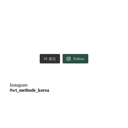
더 로드
Follow
Instagram
#wt_methode_korea