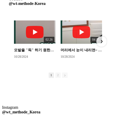
@wt-methode-Korea
02:26
04:13
모발을 "득" 하기 원한다면! 왜 WT메소드 여야 하는가??!!
머리에서 눈이 내리면~ 싸래기 눈인지 함박눈인지 체크!!!
10/28/2024
10/28/2024
10
1
2
Instagram
@wt_methode_Korea