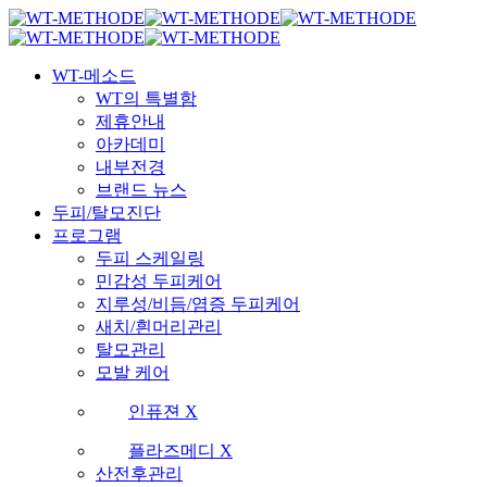
Skip
국내 최초 두피케어 브랜드 WT
국내 최초 두피케어 브랜드 WT
to
main
Menu
content
WT-메소드
WT의 특별함
제휴안내
아카데미
내부전경
브랜드 뉴스
두피/탈모진단
프로그램
두피 스케일링
민감성 두피케어
지루성/비듬/염증 두피케어
새치/흰머리관리
탈모관리
모발 케어
인퓨젼 X
플라즈메디 X
산전후관리