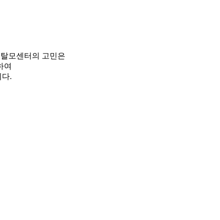
피탈모센터의 고민은
하여
다.