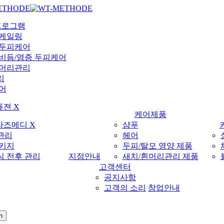
메소드 | 두피도 PT받자
메소드 | 두피도 PT받자
Menu
프로그램
스케일링
 두피케어
비듬/염증 두피케어
흰머리관리
리
어
퓨젼 X
케어제품
라즈메디 X
샴푸
관리
헤어
패키지
두피/탈모 영양 제품
 전후 관리
지점안내
새치/흰머리관리 제품
고객센터
공지사항
고객의 소리
창업안내
h