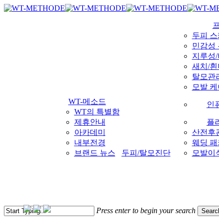
Skip
국내 최초 두피케어 브랜드 WT
국내 최초 두피케어 브랜드 WT
to
main
content
두피 
민감성
지루성/
새치/
탈모관
모발 케
WT-메소드
인
WT의 특별함
제휴안내
플
아카데미
산전후
내부전경
웨딩 
브랜드 뉴스
두피/탈모진단
모발이식
Press enter to begin your search
Searc
Menu