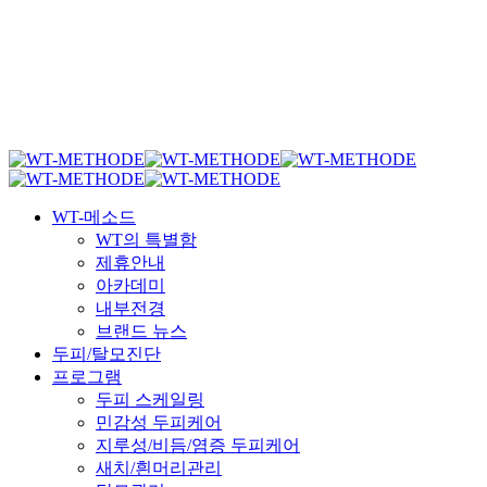
Menu
WT-메소드
WT의 특별함
제휴안내
아카데미
내부전경
브랜드 뉴스
두피/탈모진단
프로그램
두피 스케일링
민감성 두피케어
지루성/비듬/염증 두피케어
새치/흰머리관리