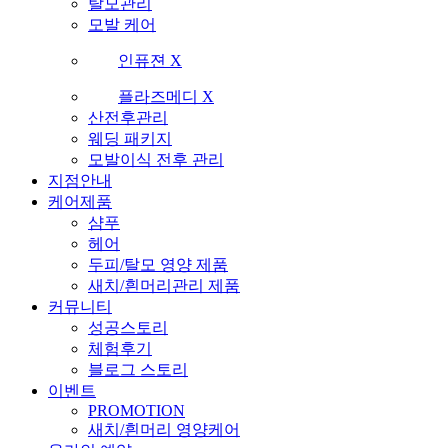
탈모관리
모발 케어
인퓨젼 X
플라즈메디 X
산전후관리
웨딩 패키지
모발이식 전후 관리
지점안내
케어제품
샴푸
헤어
두피/탈모 영양 제품
새치/흰머리관리 제품
커뮤니티
성공스토리
체험후기
블로그 스토리
이벤트
PROMOTION
새치/흰머리 영양케어