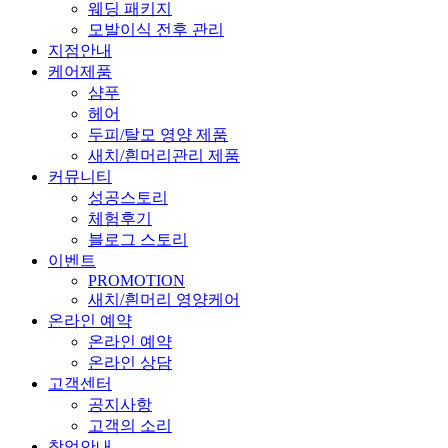
웨딩 패키지
모발이식 전후 관리
지점안내
케어제품
샴푸
헤어
두피/탈모 영양 제품
새치/흰머리관리 제품
커뮤니티
성공스토리
체험후기
블로그 스토리
이벤트
PROMOTION
새치/흰머리 영양케어
온라인 예약
온라인 예약
온라인 상담
고객센터
공지사항
고객의 소리
창업안내