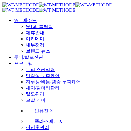
Skip
국내 최초 두피케어 브랜드 WT
국내 최초 두피케어 브랜드 WT
to
main
Menu
content
WT-메소드
WT의 특별함
제휴안내
아카데미
내부전경
브랜드 뉴스
두피/탈모진단
프로그램
두피 스케일링
민감성 두피케어
지루성/비듬/염증 두피케어
새치/흰머리관리
탈모관리
모발 케어
인퓨젼 X
플라즈메디 X
산전후관리