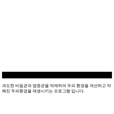
지루성/염증 두피케어
과도한 비듬균과 염증균을 억제하여 두피 환경을 개선하고 약
해진 두피환경을 재생시키는 프로그램 입니다.