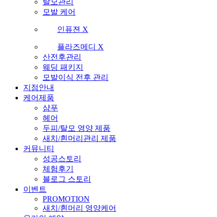
탈모관리
모발 케어
인퓨젼 X
플라즈메디 X
산전후관리
웨딩 패키지
모발이식 전후 관리
지점안내
케어제품
샴푸
헤어
두피/탈모 영양 제품
새치/흰머리관리 제품
커뮤니티
성공스토리
체험후기
블로그 스토리
이벤트
PROMOTION
새치/흰머리 영양케어