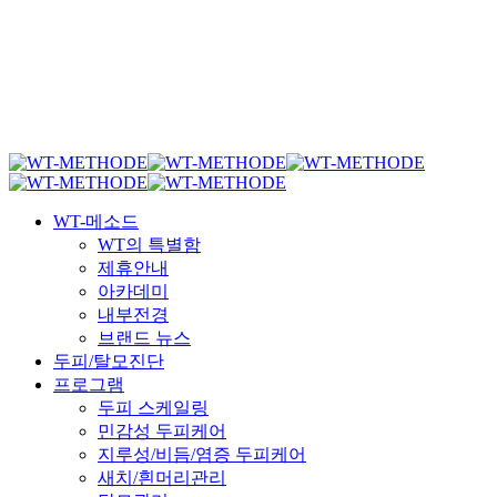
Menu
WT-메소드
WT의 특별함
제휴안내
아카데미
내부전경
브랜드 뉴스
두피/탈모진단
프로그램
두피 스케일링
민감성 두피케어
지루성/비듬/염증 두피케어
새치/흰머리관리