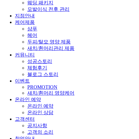
웨딩 패키지
모발이식 전후 관리
지점안내
케어제품
샴푸
헤어
두피/탈모 영양 제품
새치/흰머리관리 제품
커뮤니티
성공스토리
체험후기
블로그 스토리
이벤트
PROMOTION
새치/흰머리 영양케어
온라인 예약
온라인 예약
온라인 상담
고객센터
공지사항
고객의 소리
창업안내