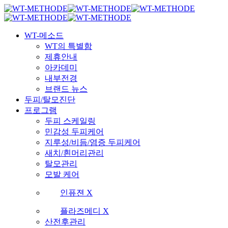
Skip
국내 최초 두피케어 브랜드 WT
국내 최초 두피케어 브랜드 WT
to
main
Menu
content
WT-메소드
WT의 특별함
제휴안내
아카데미
내부전경
브랜드 뉴스
두피/탈모진단
프로그램
두피 스케일링
민감성 두피케어
지루성/비듬/염증 두피케어
새치/흰머리관리
탈모관리
모발 케어
인퓨젼 X
플라즈메디 X
산전후관리