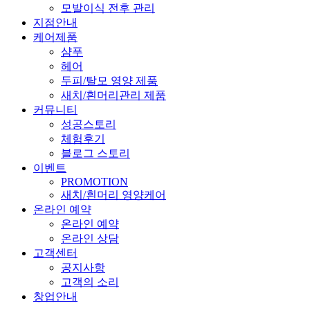
모발이식 전후 관리
지점안내
케어제품
샴푸
헤어
두피/탈모 영양 제품
새치/흰머리관리 제품
커뮤니티
성공스토리
체험후기
블로그 스토리
이벤트
PROMOTION
새치/흰머리 영양케어
온라인 예약
온라인 예약
온라인 상담
고객센터
공지사항
고객의 소리
창업안내