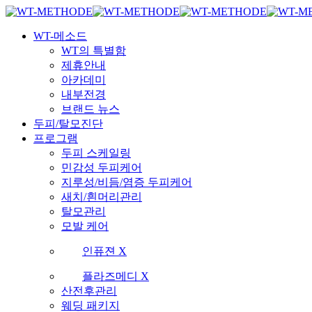
Skip
국내 최초 두피케어 브랜드 WT
국내 최초 두피케어 브랜드 WT
to
Menu
main
WT-메소드
content
WT의 특별함
제휴안내
아카데미
내부전경
브랜드 뉴스
두피/탈모진단
프로그램
두피 스케일링
민감성 두피케어
지루성/비듬/염증 두피케어
새치/흰머리관리
탈모관리
모발 케어
인퓨젼 X
플라즈메디 X
산전후관리
웨딩 패키지