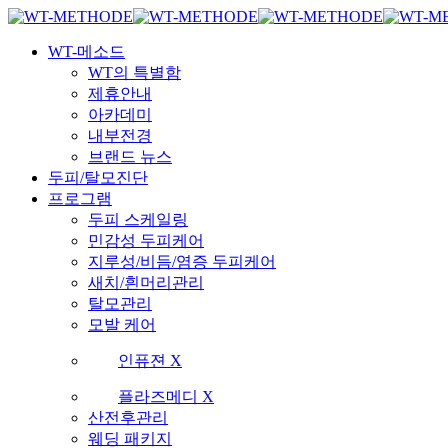
Skip
국내 최초 두피케어 브랜드 WT
국내 최초 두피케어 브랜드 WT
to
Menu
main
WT-메소드
content
WT의 특별함
제휴안내
아카데미
내부전경
브랜드 뉴스
두피/탈모진단
프로그램
두피 스케일링
민감성 두피케어
지루성/비듬/염증 두피케어
새치/흰머리관리
탈모관리
모발 케어
인퓨젼 X
플라즈메디 X
산전후관리
웨딩 패키지