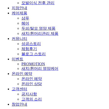
모발이식 전후 관리
지점안내
케어제품
샴푸
헤어
두피/탈모 영양 제품
새치/흰머리관리 제품
커뮤니티
성공스토리
체험후기
블로그 스토리
이벤트
PROMOTION
새치/흰머리 영양케어
온라인 예약
온라인 예약
온라인 상담
고객센터
공지사항
고객의 소리
창업안내