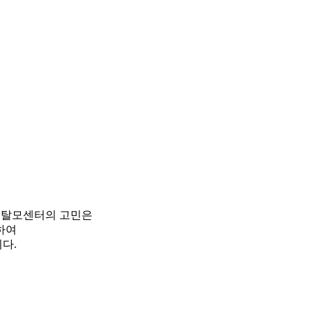
피탈모센터의 고민은
하여
다.