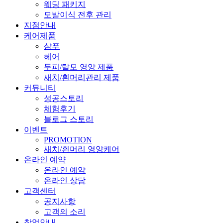
웨딩 패키지
모발이식 전후 관리
지점안내
케어제품
샴푸
헤어
두피/탈모 영양 제품
새치/흰머리관리 제품
커뮤니티
성공스토리
체험후기
블로그 스토리
이벤트
PROMOTION
새치/흰머리 영양케어
온라인 예약
온라인 예약
온라인 상담
고객센터
공지사항
고객의 소리
창업안내