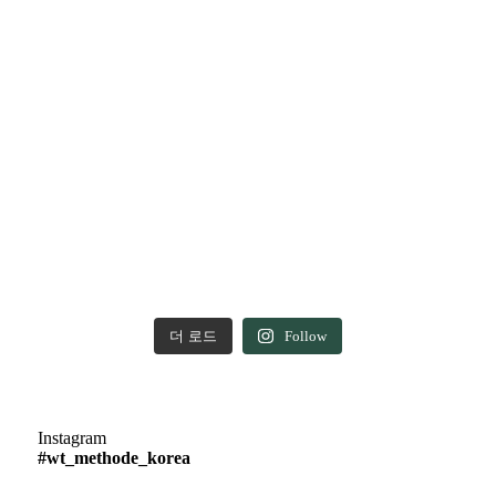
더 로드
Follow
Instagram
#wt_methode_korea