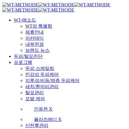
Skip
국내 최초 두피케어 브랜드 WT
국내 최초 두피케어 브랜드 WT
to
main
Menu
content
WT-메소드
WT의 특별함
제휴안내
아카데미
내부전경
브랜드 뉴스
두피/탈모진단
프로그램
두피 스케일링
민감성 두피케어
지루성/비듬/염증 두피케어
새치/흰머리관리
탈모관리
모발 케어
인퓨젼 X
플라즈메디 X
산전후관리