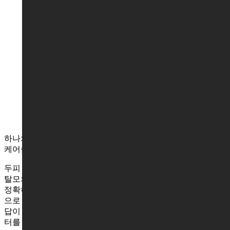
국내 최초의 두피탈모관리 전문 센터로 시작한 WT
메소드 두피탈모센터의 고민은 20여 년간 두피와 탈
모 관리에만 집중하였고, 아카데미를 비롯하여 다양
한 솔루션과 제품을 통해 수많은 성공사례를 만들어
왔습니다.
하나의 고민으로 관리를 시작하지만
케어솔루션은 각기 다릅니다
두피 컨설턴트와 두피관리사의 맞춤형 관리를 통해 개개인의
탈모의 원인과 문제점을
정확히 파악하고, 탈모 진행 상태에 맞는 개인 관리를 최우선
으로 합니다.
답이 없을 것 같던 탈모의 고민 해법은 WT 메소드 두피탈모센
터를 통해 찾을 수 있습니다.