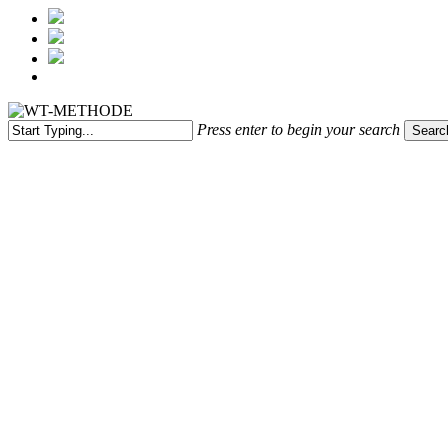
Menu
WT-메소드
WT의 특별함
제휴안내
아카데미
내부전경
브랜드 뉴스
두피/탈모진단
프로그램
두피 스케일링
민감성 두피케어
지루성/비듬/염증 두피케어
새치/흰머리관리
탈모관리
모발 케어