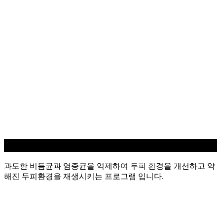
지루성/염증 두피케어
과도한 비듬균과 염증균을 억제하여 두피 환경을 개선하고 약
해진 두피환경을 재생시키는 프로그램 입니다.