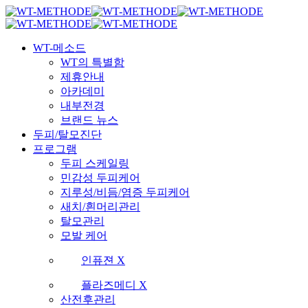
Skip
국내 최초 두피케어 브랜드 WT
국내 최초 두피케어 브랜드 WT
to
main
Menu
content
WT-메소드
WT의 특별함
제휴안내
아카데미
내부전경
브랜드 뉴스
두피/탈모진단
프로그램
두피 스케일링
민감성 두피케어
지루성/비듬/염증 두피케어
새치/흰머리관리
탈모관리
모발 케어
인퓨젼 X
플라즈메디 X
산전후관리