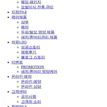
웨딩 패키지
모발이식 전후 관리
지점안내
케어제품
샴푸
헤어
두피/탈모 영양 제품
새치/흰머리관리 제품
커뮤니티
성공스토리
체험후기
블로그 스토리
이벤트
PROMOTION
새치/흰머리 영양케어
온라인 예약
온라인 예약
온라인 상담
고객센터
공지사항
고객의 소리
창업안내