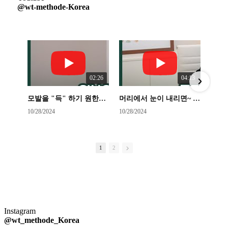
@wt-methode-Korea
02:26
04:13
모발을 "득" 하기 원한다면! 왜 WT메소드 여야 하는가??!!
머리에서 눈이 내리면~ 싸래기 눈인지 함박눈인지 체크!!!
10/28/2024
10/28/2024
10
1
2
Instagram
@wt_methode_Korea