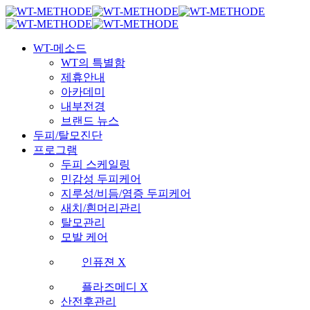
Skip
국내 최초 두피케어 브랜드 WT
국내 최초 두피케어 브랜드 WT
to
main
Menu
content
WT-메소드
WT의 특별함
제휴안내
아카데미
내부전경
브랜드 뉴스
두피/탈모진단
프로그램
두피 스케일링
민감성 두피케어
지루성/비듬/염증 두피케어
새치/흰머리관리
탈모관리
모발 케어
인퓨젼 X
플라즈메디 X
산전후관리