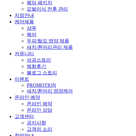
웨딩 패키지
모발이식 전후 관리
지점안내
케어제품
샴푸
헤어
두피/탈모 영양 제품
새치/흰머리관리 제품
커뮤니티
성공스토리
체험후기
블로그 스토리
이벤트
PROMOTION
새치/흰머리 영양케어
온라인 예약
온라인 예약
온라인 상담
고객센터
공지사항
고객의 소리
창업안내