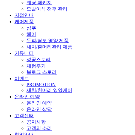
웨딩 패키지
모발이식 전후 관리
지점안내
케어제품
샴푸
헤어
두피/탈모 영양 제품
새치/흰머리관리 제품
커뮤니티
성공스토리
체험후기
블로그 스토리
이벤트
PROMOTION
새치/흰머리 영양케어
온라인 예약
온라인 예약
온라인 상담
고객센터
공지사항
고객의 소리
창업안내