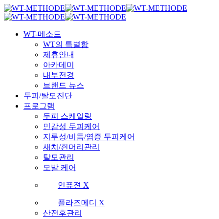
Skip
국내 최초 두피케어 브랜드 WT
국내 최초 두피케어 브랜드 WT
to
main
Menu
content
WT-메소드
WT의 특별함
제휴안내
아카데미
내부전경
브랜드 뉴스
두피/탈모진단
프로그램
두피 스케일링
민감성 두피케어
지루성/비듬/염증 두피케어
새치/흰머리관리
탈모관리
모발 케어
인퓨젼 X
플라즈메디 X
산전후관리