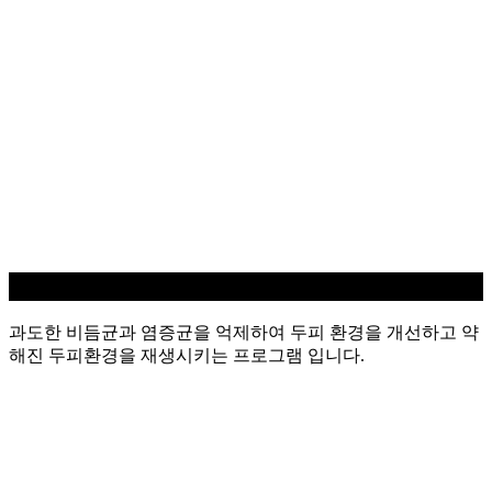
지루성/염증 두피케어
과도한 비듬균과 염증균을 억제하여 두피 환경을 개선하고 약
해진 두피환경을 재생시키는 프로그램 입니다.