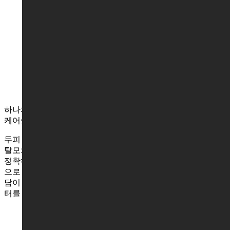
모 관리에만 집중하였고, 아카데미를 비롯하여 다양
한 솔루션과 제품을 통해 수많은 성공사례를 만들어
왔습니다.
하나의 고민으로 관리를 시작하지만
케어솔루션은 각기 다릅니다
두피 컨설턴트와 두피관리사의 맞춤형 관리를 통해 개개인의
탈모의 원인과 문제점을
정확히 파악하고, 탈모 진행 상태에 맞는 개인 관리를 최우선
으로 합니다.
답이 없을 것 같던 탈모의 고민 해법은 WT 메소드 두피탈모센
터를 통해 찾을 수 있습니다.