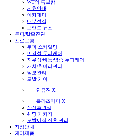
WT의 특별함
제휴안내
아카데미
내부전경
브랜드 뉴스
두피/탈모진단
프로그램
두피 스케일링
민감성 두피케어
지루성/비듬/염증 두피케어
새치/흰머리관리
탈모관리
모발 케어
인퓨젼 X
플라즈메디 X
산전후관리
웨딩 패키지
모발이식 전후 관리
지점안내
케어제품