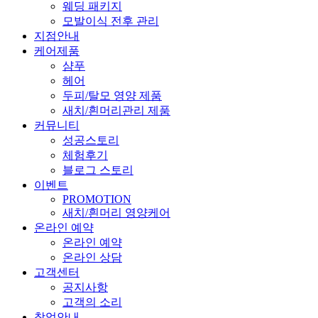
웨딩 패키지
모발이식 전후 관리
지점안내
케어제품
샴푸
헤어
두피/탈모 영양 제품
새치/흰머리관리 제품
커뮤니티
성공스토리
체험후기
블로그 스토리
이벤트
PROMOTION
새치/흰머리 영양케어
온라인 예약
온라인 예약
온라인 상담
고객센터
공지사항
고객의 소리
창업안내