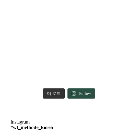
더 로드
Follow
Instagram
#wt_methode_korea