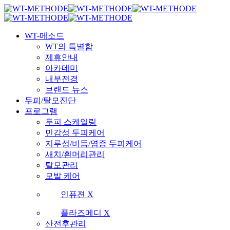
Skip
국내 최초 두피케어 브랜드 WT
국내 최초 두피케어 브랜드 WT
to
main
Menu
content
WT-메소드
WT의 특별함
제휴안내
아카데미
내부전경
브랜드 뉴스
두피/탈모진단
프로그램
두피 스케일링
민감성 두피케어
지루성/비듬/염증 두피케어
새치/흰머리관리
탈모관리
모발 케어
인퓨젼 X
플라즈메디 X
산전후관리