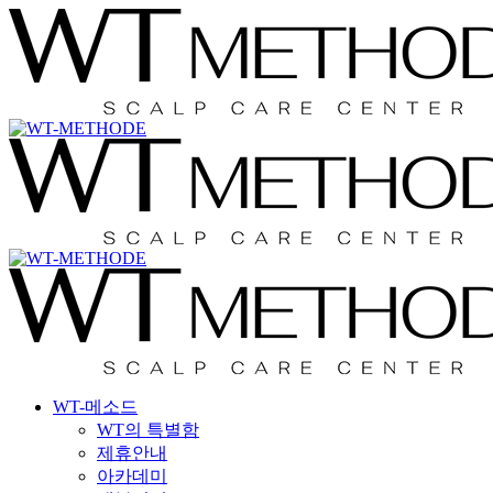
Skip
국내 최초 두피케어 브랜드 WT
국내 최초 두피케어 브랜드 WT
to
main
content
Menu
WT-메소드
WT의 특별함
제휴안내
아카데미