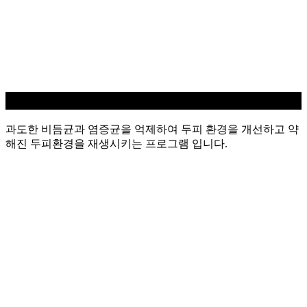
지루성/염증 두피케어
과도한 비듬균과 염증균을 억제하여 두피 환경을 개선하고 약
해진 두피환경을 재생시키는 프로그램 입니다.