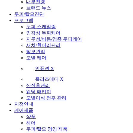
내부전경
브랜드 뉴스
두피/탈모진단
프로그램
두피 스케일링
민감성 두피케어
지루성/비듬/염증 두피케어
새치/흰머리관리
탈모관리
모발 케어
인퓨젼 X
플라즈메디 X
산전후관리
웨딩 패키지
모발이식 전후 관리
지점안내
케어제품
샴푸
헤어
두피/탈모 영양 제품