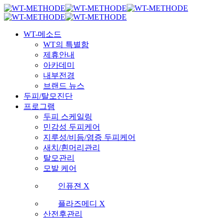
Skip
국내 최초 두피케어 브랜드 WT
국내 최초 두피케어 브랜드 WT
to
main
Menu
content
WT-메소드
WT의 특별함
제휴안내
아카데미
내부전경
브랜드 뉴스
두피/탈모진단
프로그램
두피 스케일링
민감성 두피케어
지루성/비듬/염증 두피케어
새치/흰머리관리
탈모관리
모발 케어
인퓨젼 X
플라즈메디 X
산전후관리