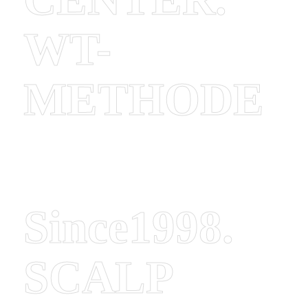
WT-
METHODE
Since1998.
SCALP