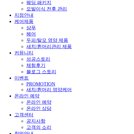
웨딩 패키지
모발이식 전후 관리
지점안내
케어제품
샴푸
헤어
두피/탈모 영양 제품
새치/흰머리관리 제품
커뮤니티
성공스토리
체험후기
블로그 스토리
이벤트
PROMOTION
새치/흰머리 영양케어
온라인 예약
온라인 예약
온라인 상담
고객센터
공지사항
고객의 소리
창업안내