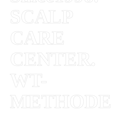
SCALP
CARE
CENTER.
WT-
METHODE