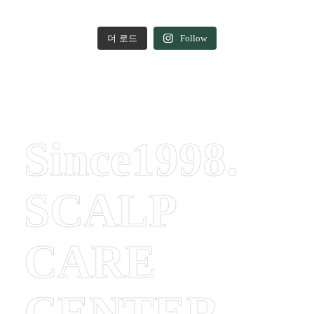
더 로드
Follow
Since1998.
SCALP
CARE
CENTER.