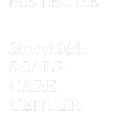
METHODE
Since1998.
SCALP
CARE
CENTER.