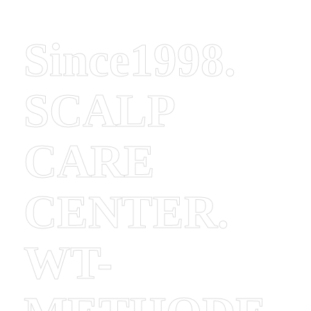
Since1998.
SCALP
CARE
CENTER.
WT-