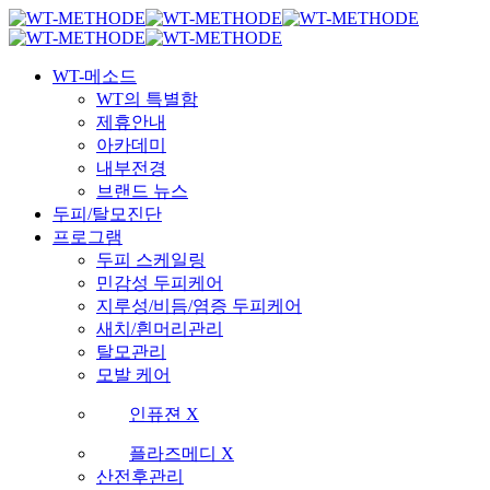
Skip
국내 최초 두피케어 브랜드 WT
국내 최초 두피케어 브랜드 WT
to
main
Menu
content
WT-메소드
WT의 특별함
제휴안내
아카데미
내부전경
브랜드 뉴스
두피/탈모진단
프로그램
두피 스케일링
민감성 두피케어
지루성/비듬/염증 두피케어
새치/흰머리관리
탈모관리
모발 케어
인퓨젼 X
플라즈메디 X
산전후관리