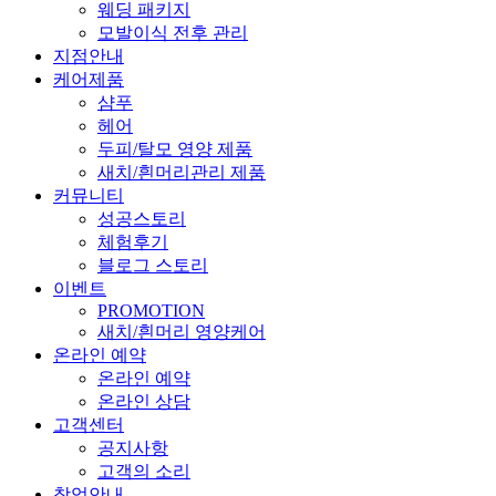
웨딩 패키지
모발이식 전후 관리
지점안내
케어제품
샴푸
헤어
두피/탈모 영양 제품
새치/흰머리관리 제품
커뮤니티
성공스토리
체험후기
블로그 스토리
이벤트
PROMOTION
새치/흰머리 영양케어
온라인 예약
온라인 예약
온라인 상담
고객센터
공지사항
고객의 소리
창업안내