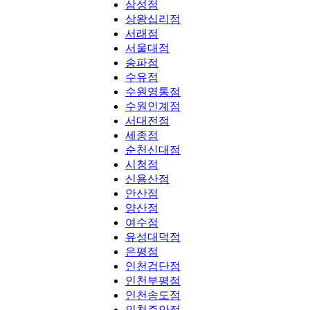
삼성점
상왕십리점
서래점
서울대점
송파점
수유점
수원영통점
수원인계점
서대전점
세종점
순천신대점
시청점
신용산점
안산점
양산점
여수점
유성대덕점
은평점
인천검단점
인천부평점
인천송도점
인천주안점