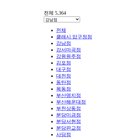
전체 5,364
전체
클래시 압구정점
강남점
강서마곡점
강원원주점
김포점
대구점
대전점
동탄점
목동점
부산명지점
부산해운대점
부천상동점
분당미금점
분당서현점
분당판교점
사당점