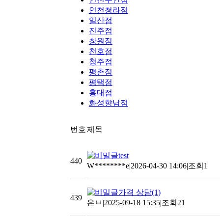
인천청라점
일산점
진주점
창원점
천호점
청주점
평촌점
평택점
홍대점
화성향남점
번호
제목
test
440
W********e
|
2026-04-30 14:06
|
조회1
가격 상담
(1)
439
은ㅂ
|
2025-09-18 15:35
|
조회21