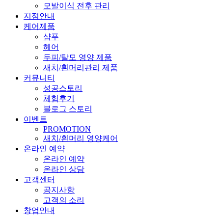
모발이식 전후 관리
지점안내
케어제품
샴푸
헤어
두피/탈모 영양 제품
새치/흰머리관리 제품
커뮤니티
성공스토리
체험후기
블로그 스토리
이벤트
PROMOTION
새치/흰머리 영양케어
온라인 예약
온라인 예약
온라인 상담
고객센터
공지사항
고객의 소리
창업안내