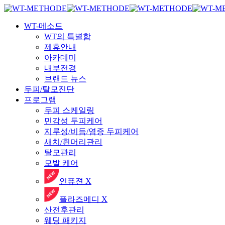
Skip
국내 최초 두피케어 브랜드 WT
국내 최초 두피케어 브랜드 WT
to
Menu
main
WT-메소드
content
WT의 특별함
제휴안내
아카데미
내부전경
브랜드 뉴스
두피/탈모진단
프로그램
두피 스케일링
민감성 두피케어
지루성/비듬/염증 두피케어
새치/흰머리관리
탈모관리
모발 케어
인퓨젼 X
플라즈메디 X
산전후관리
웨딩 패키지