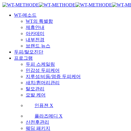
Skip
국내 최초 두피케어 브랜드 WT
국내 최초 두피케어 브랜드 WT
to
Menu
main
WT-메소드
content
WT의 특별함
제휴안내
아카데미
내부전경
브랜드 뉴스
두피/탈모진단
프로그램
두피 스케일링
민감성 두피케어
지루성/비듬/염증 두피케어
새치/흰머리관리
탈모관리
모발 케어
인퓨젼 X
플라즈메디 X
산전후관리
웨딩 패키지