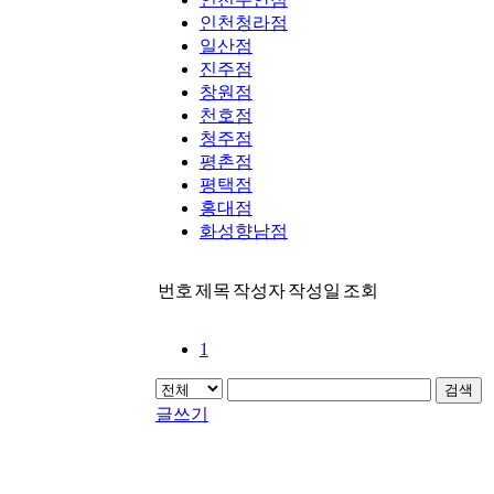
인천청라점
일산점
진주점
창원점
천호점
청주점
평촌점
평택점
홍대점
화성향남점
번호
제목
작성자
작성일
조회
1
검색
글쓰기