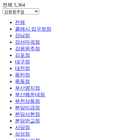
전체 5,364
전체
클래시 압구정점
강남점
강서마곡점
강원원주점
김포점
대구점
대전점
동탄점
목동점
부산명지점
부산해운대점
부천상동점
분당미금점
분당서현점
분당판교점
사당점
삼성점