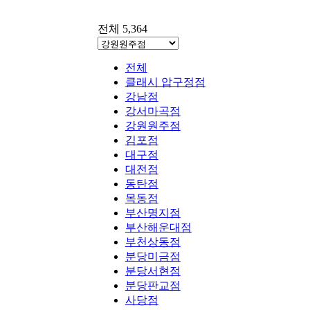
전체 5,364
전체
클래시 압구정점
강남점
강서마곡점
강원원주점
김포점
대구점
대전점
동탄점
목동점
부산명지점
부산해운대점
부천상동점
분당미금점
분당서현점
분당판교점
사당점