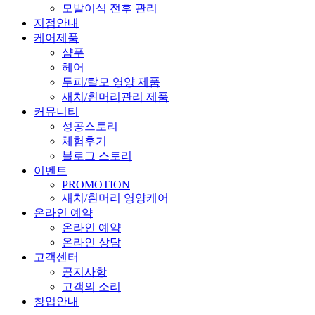
모발이식 전후 관리
지점안내
케어제품
샴푸
헤어
두피/탈모 영양 제품
새치/흰머리관리 제품
커뮤니티
성공스토리
체험후기
블로그 스토리
이벤트
PROMOTION
새치/흰머리 영양케어
온라인 예약
온라인 예약
온라인 상담
고객센터
공지사항
고객의 소리
창업안내