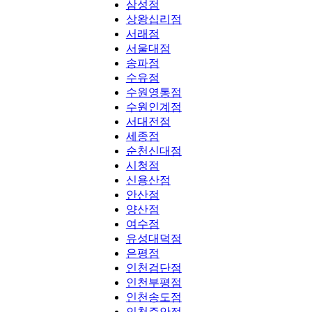
삼성점
상왕십리점
서래점
서울대점
송파점
수유점
수원영통점
수원인계점
서대전점
세종점
순천신대점
시청점
신용산점
안산점
양산점
여수점
유성대덕점
은평점
인천검단점
인천부평점
인천송도점
인천주안점