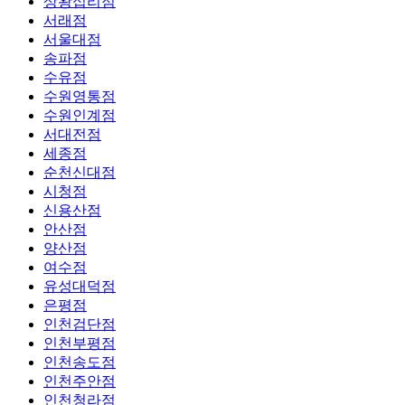
상왕십리점
서래점
서울대점
송파점
수유점
수원영통점
수원인계점
서대전점
세종점
순천신대점
시청점
신용산점
안산점
양산점
여수점
유성대덕점
은평점
인천검단점
인천부평점
인천송도점
인천주안점
인천청라점