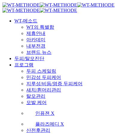
Skip
국내 최초 두피케어 브랜드 WT
국내 최초 두피케어 브랜드 WT
to
main
Menu
content
WT-메소드
WT의 특별함
제휴안내
아카데미
내부전경
브랜드 뉴스
두피/탈모진단
프로그램
두피 스케일링
민감성 두피케어
지루성/비듬/염증 두피케어
새치/흰머리관리
탈모관리
모발 케어
인퓨젼 X
플라즈메디 X
산전후관리