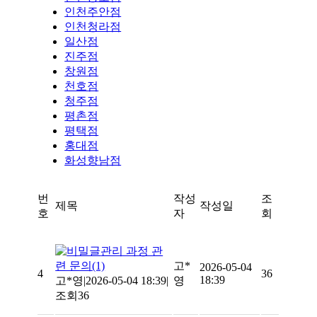
인천주안점
인천청라점
일산점
진주점
창원점
천호점
청주점
평촌점
평택점
홍대점
화성향남점
번
작성
조
제목
작성일
호
자
회
관리 과정 관
련 문의
(1)
고*
2026-05-04
4
36
18:39
고*영
|
2026-05-04 18:39
|
영
조회36