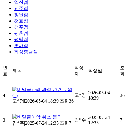
일산점
진주점
창원점
천호점
청주점
평촌점
평택점
홍대점
화성향남점
번
작성
조
제목
작성일
호
자
회
관리 과정 관련 문의
2026-05-04
고*영
4
(1)
36
18:39
고*영
|
2026-05-04 18:39
|
조회36
예약 취소 문의
2025-07-24
김*주
3
7
12:35
김*주
|
2025-07-24 12:35
|
조회7