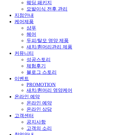
웨딩 패키지
모발이식 전후 관리
지점안내
케어제품
샴푸
헤어
두피/탈모 영양 제품
새치/흰머리관리 제품
커뮤니티
성공스토리
체험후기
블로그 스토리
이벤트
PROMOTION
새치/흰머리 영양케어
온라인 예약
온라인 예약
온라인 상담
고객센터
공지사항
고객의 소리
창업안내