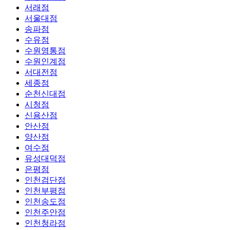
서래점
서울대점
송파점
수유점
수원영통점
수원인계점
서대전점
세종점
순천신대점
시청점
신용산점
안산점
양산점
여수점
유성대덕점
은평점
인천검단점
인천부평점
인천송도점
인천주안점
인천청라점