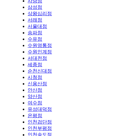
사당점
삼성점
상왕십리점
서래점
서울대점
송파점
수유점
수원영통점
수원인계점
서대전점
세종점
순천신대점
시청점
신용산점
안산점
양산점
여수점
유성대덕점
은평점
인천검단점
인천부평점
인천송도점