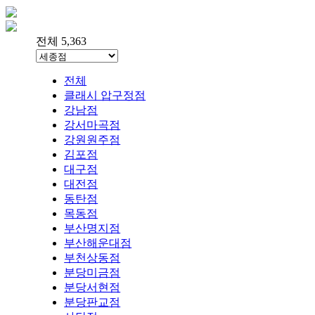
전체 5,363
전체
클래시 압구정점
강남점
강서마곡점
강원원주점
김포점
대구점
대전점
동탄점
목동점
부산명지점
부산해운대점
부천상동점
분당미금점
분당서현점
분당판교점