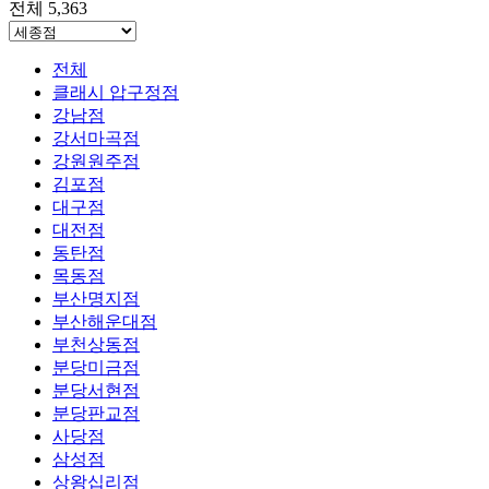
전체 5,363
전체
클래시 압구정점
강남점
강서마곡점
강원원주점
김포점
대구점
대전점
동탄점
목동점
부산명지점
부산해운대점
부천상동점
분당미금점
분당서현점
분당판교점
사당점
삼성점
상왕십리점